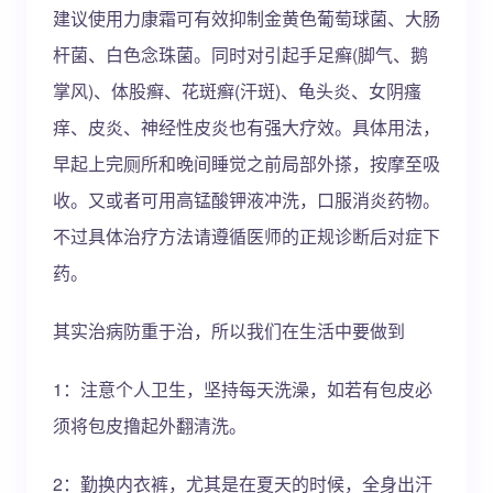
建议使用力康霜可有效抑制金黄色葡萄球菌、大肠
杆菌、白色念珠菌。同时对引起手足癣(脚气、鹅
掌风)、体股癣、花斑癣(汗斑)、龟头炎、女阴瘙
痒、皮炎、神经性皮炎也有强大疗效。具体用法，
早起上完厕所和晚间睡觉之前局部外搽，按摩至吸
收。又或者可用高锰酸钾液冲洗，口服消炎药物。
不过具体治疗方法请遵循医师的正规诊断后对症下
药。
其实治病防重于治，所以我们在生活中要做到
1：注意个人卫生，坚持每天洗澡，如若有包皮必
须将包皮撸起外翻清洗。
2：勤换内衣裤，尤其是在夏天的时候，全身出汗